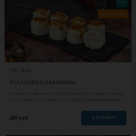
ХИТ
запеченные
270 г
8 шт.
РОЛЛ ЕГИПЕТСКАЯ КУРИЦА
Курица, крем чиз, капуста пекинская, замес монако,
соус унаги, рис, нори. Не забудьте заказать имбирь,
васаби и соевый соус. Они не входят в стоимость
заказа. *Внешний вид блюда может отличаться от
В КОРЗИНУ
289 руб
фото на сайте.