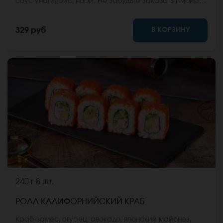
соус унаги, рис, нори. Не забудьте заказать имбирь,
васаби и соевый соус. Они не входят в стоимость
заказа. *Внешний вид блюда может отличаться от
В КОРЗИНУ
329 руб
фото на сайте.
240 г
8 шт.
РОЛЛ КАЛИФОРНИЙСКИЙ КРАБ
Краб-замес, огурец, авокадо, японский майонез,