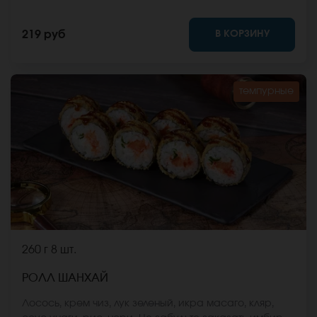
васаби и соевый соус. Они не входят в стоимость
заказа. *Внешний вид блюда может отличаться от
В КОРЗИНУ
219 руб
фото на сайте.
темпурные
260 г
8 шт.
РОЛЛ ШАНХАЙ
Лосось, крем чиз, лук зеленый, икра масаго, кляр,