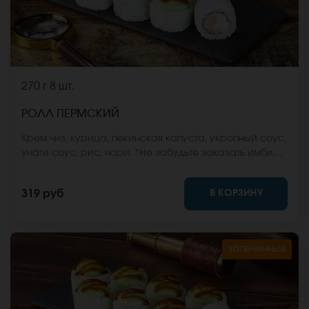
270 г
8 шт.
РОЛЛ ПЕРМСКИЙ
Крем чиз, курица, пекинская капуста, укропный соус,
унаги соус, рис, нори. *Не забудьте заказать имбирь,
васаби и соевый соус. Они не входят в стоимость
заказа. *Внешний вид блюда может отличаться от
В КОРЗИНУ
319 руб
фото на сайте.
запеченные