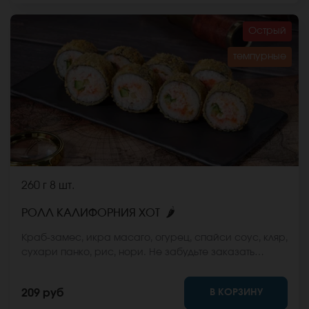
Острый
темпурные
260 г
8 шт.
🌶
РОЛЛ КАЛИФОРНИЯ ХОТ
Краб-замес, икра масаго, огурец, спайси соус, кляр,
сухари панко, рис, нори. Не забудьте заказать
имбирь, васаби и соевый соус. Они не входят в
стоимость заказа. *Внешний вид блюда может
В КОРЗИНУ
209 руб
отличаться от фото на сайте.