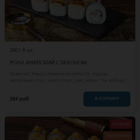
280 г
8 шт.
РОЛЛ АНАПСКИЙ С БЕКОНОМ
Крем чиз, бекон, пекинская капуста, огурцы,
чесночный соус, унаги соус, рис, нори. *Не забудьте
заказать имбирь, васаби и соевый соус. Они не
входят в стоимость заказа. *Внешний вид блюда
В КОРЗИНУ
359 руб
может отличаться от фото на сайте.
Острый
темпурные