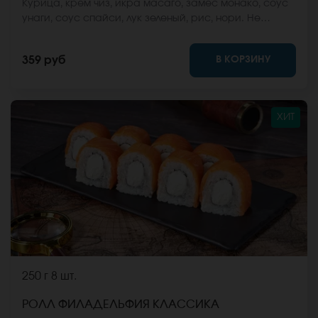
Курица, крем чиз, икра масаго, замес монако, соус
унаги, соус спайси, лук зеленый, рис, нори. Не
забудьте заказать имбирь, васаби и соевый соус.
Они не входят в стоимость заказа. *Внешний вид
В КОРЗИНУ
359 руб
блюда может отличаться от фото на сайте.
ХИТ
250 г
8 шт.
РОЛЛ ФИЛАДЕЛЬФИЯ КЛАССИКА