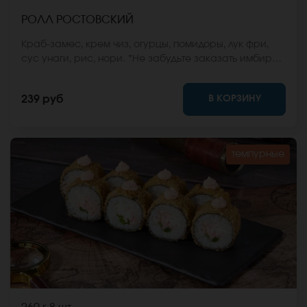
РОЛЛ РОСТОВСКИЙ
Краб-замес, крем чиз, огурцы, помидоры, лук фри,
сус унаги, рис, нори. *Не забудьте заказать имбирь,
васаби и соевый соус. Они не входят в стоимость
заказа. *Внешний вид блюда может отличаться от
В КОРЗИНУ
239 руб
фото на сайте.
темпурные