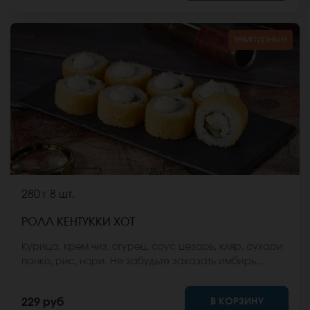
темпурные
280 г
8 шт.
РОЛЛ КЕНТУККИ ХОТ
Курица, крем чиз, огурец, соус цезарь, кляр, сухари
панко, рис, нори. Не забудьте заказать имбирь,
васаби и соевый соус. Они не входят в стоимость
заказа. *Внешний вид блюда может отличаться от
В КОРЗИНУ
229 руб
фото на сайте.