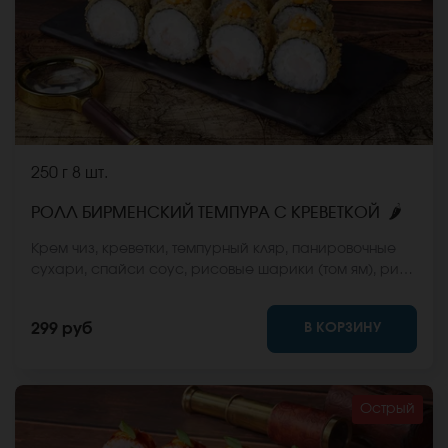
250 г
8 шт.
🌶
РОЛЛ БИРМЕНСКИЙ ТЕМПУРА С КРЕВЕТКОЙ
Крем чиз, креветки, темпурный кляр, панировочные
сухари, спайси соус, рисовые шарики (том ям), рис,
нори. *Не забудьте заказать имбирь, васаби и
соевый соус. Они не входят в стоимость заказа.
В КОРЗИНУ
299 руб
*Внешний вид блюда может отличаться от фото на
сайте.
Острый