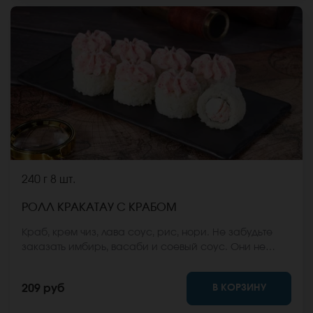
240 г
8 шт.
РОЛЛ КРАКАТАУ С КРАБОМ
Краб, крем чиз, лава соус, рис, нори. Не забудьте
заказать имбирь, васаби и соевый соус. Они не
входят в стоимость заказа. *Внешний вид блюда
может отличаться от фото на сайте.
В КОРЗИНУ
209 руб