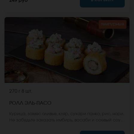
249 руб
сайте.
темпурные
270 г
8 шт.
РОЛЛ ЭЛЬ-ПАСО
Курица, замес оливье, кляр, сухари панко, рис, нори.
Не забудьте заказать имбирь, васаби и соевый соус.
Они не входят в стоимость заказа. *Внешний вид
блюда может отличаться от фото на сайте.