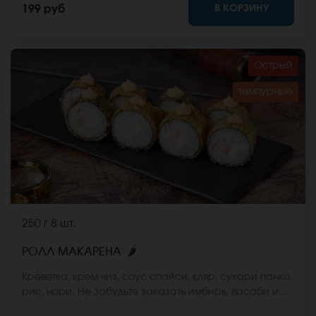
В КОРЗИНУ
199 руб
Острый
темпурные
250 г
8 шт.
🌶
РОЛЛ МАКАРЕНА
Креветка, крем чиз, соус спайси, кляр, сухари панко,
рис, нори. Не забудьте заказать имбирь, васаби и
соевый соус. Они не входят в стоимость заказа.