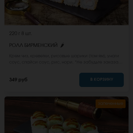
220 г
8 шт.
🌶
РОЛЛ БИРМЕНСКИЙ
Крем чиз, креветки, рисовые шарики (том ям), унаги
соус, спайси соус, рис, нори. *Не забудьте заказать
имбирь, васаби и соевый соус. Они не входят в
стоимость заказа. *Внешний вид блюда может
В КОРЗИНУ
349 руб
отличаться от фото на сайте.
запеченные