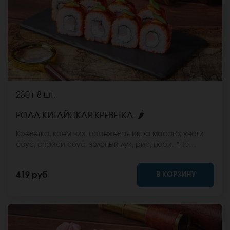
230 г
8 шт.
🌶
РОЛЛ КИТАЙСКАЯ КРЕВЕТКА
Креветка, крем чиз, оранжевая икра масаго, унаги
соус, спайси соус, зеленый лук, рис, нори. *Не
забудьте заказать имбирь, васаби и соевый соус.
Они не входят в стоимость заказа. *Внешний вид
В КОРЗИНУ
419 руб
блюда может отличаться от фото на сайте.