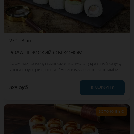
270 г
8 шт.
РОЛЛ ПЕРМСКИЙ С БЕКОНОМ
Крем чиз, бекон, пекинская капуста, укропный соус,
унаги соус, рис, нори. *Не забудьте заказать имбирь,
васаби и соевый соус. Они не входят в стоимость
заказа. *Внешний вид блюда может отличаться от
В КОРЗИНУ
329 руб
фото на сайте.
запеченные