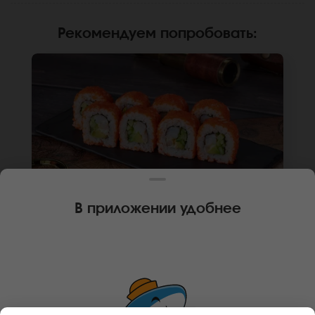
Рекомендуем попробовать
:
В приложении удобнее
240 г
8 шт.
РОЛЛ КАЛИФОРНИЙСКАЯ КРЕВЕТКА
Креветка, огурец, авокадо, японский
майонез, икра масаго, рис, нори. Не
забудьте заказать имбирь, васаби и соевый