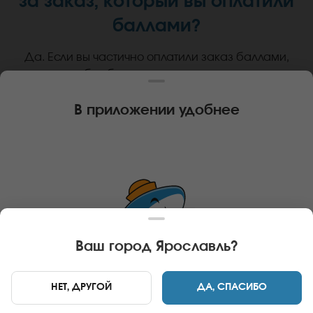
за заказ, который вы оплатили
баллами?
Да. Если вы частично оплатили заказ баллами,
тогда кэшбэк будет начислен на оставшуюся
сумму заказа.
В приложении удобнее
Теперь вы знаете, что ваши
заказы могут стать выгодней!
Пришло время окунуться в
Ваш город
Ярославль
?
НЕТ, ДРУГОЙ
ДА, СПАСИБО