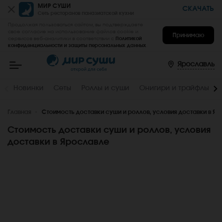
МИР СУШИ
СКАЧАТЬ
Сеть ресторанов паназиатской кухни
Продолжая пользоваться сайтом, вы подтверждаете
свое согласие на использование файлов cookie и
Принимаю
сервисов веб-аналитики в соответствии с
Политикой
конфиденциальности и защиты персональных данных
.
Мир
Суши
-
Ярославль
заказать
вкусные
роллы,
Новинки
Сеты
Роллы и суши
Онигири и трайфлы
суши,
сеты
на
Главная
дом
Стоимость доставки суши и роллов, условия доставки в Я
и
в
Стоимость доставки суши и роллов, условия
офис
в
доставки в Ярославле
Ярославле