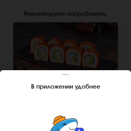
Рекомендуем попробовать
:
В приложении удобнее
240 г
8 шт.
РОЛЛ КАЛИФОРНИЙСКАЯ КРЕВЕТКА
Креветка, огурец, авокадо, японский
майонез, икра масаго, рис, нори. Не
забудьте заказать имбирь, васаби и соевый