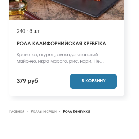
240 г
8 шт.
РОЛЛ КАЛИФОРНИЙСКАЯ КРЕВЕТКА
Креветка, огурец, авокадо, японский
майонез, икра масаго, рис, нори. Не
забудьте заказать имбирь, васаби и соевый
соус. Они не входят в стоимость заказа.
379 руб
В КОРЗИНУ
*Внешний вид блюда может отличаться от
фото на сайте.
Главная
Роллы и суши
Ролл Кентукки