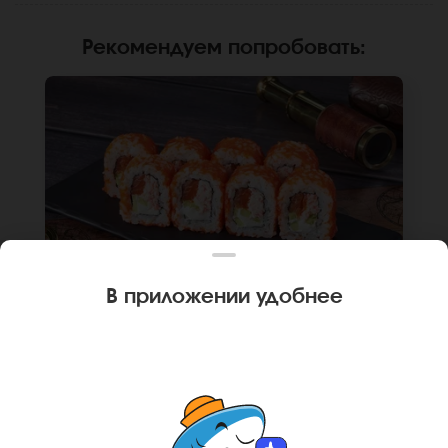
Рекомендуем попробовать
:
В приложении удобнее
240 г
8 шт.
РОЛЛ КАЛИФОРНИЙСКИЙ ЧИЗ
Лосось, краб, крем чиз, огурец, икра масаго,
рис, нори. Не забудьте заказать имбирь,
васаби и соевый соус. Они не входят в