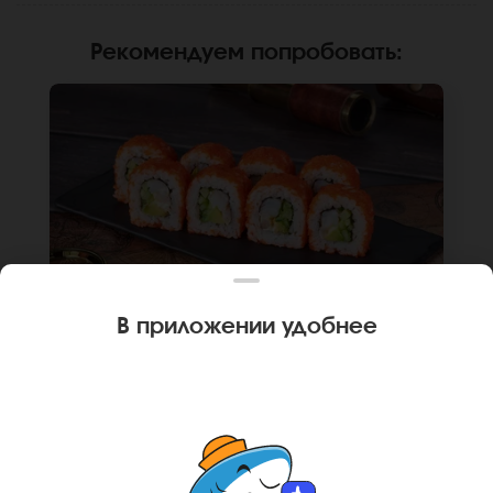
Рекомендуем попробовать
:
В приложении удобнее
240 г
8 шт.
РОЛЛ КАЛИФОРНИЙСКАЯ КРЕВЕТКА
Креветка, огурец, авокадо, японский
майонез, икра масаго, рис, нори. Не
забудьте заказать имбирь, васаби и соевый