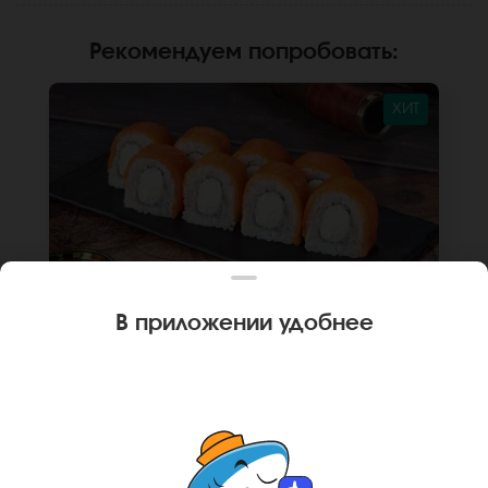
Рекомендуем попробовать
:
ХИТ
В приложении удобнее
250 г
8 шт.
РОЛЛ ФИЛАДЕЛЬФИЯ КЛАССИКА
Лосось, крем чиз, рис , нори. Не забудьте
заказать имбирь, васаби и соевый соус.
Они не входят в стоимость заказа. *Внешний