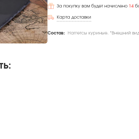
За покупку вам будет начислено
14
б
Карта доставки
Состав:
Наггетсы куриные. *Внешний вид
ть
: