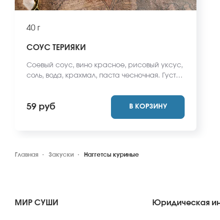
40 г
СОУС ТЕРИЯКИ
Соевый соус, вино красное, рисовый уксус,
соль, вода, крахмал, паста чесночная. Густой
тёмный соус на основе соевого соуса,
мирина, сахара и имбиря. Соус терияки
59 руб
В КОРЗИНУ
универсален и подходит ко всем роллам и
блюдам японской кухни.
Главная
Закуски
Наггетсы куриные
МИР СУШИ
Юридическая и