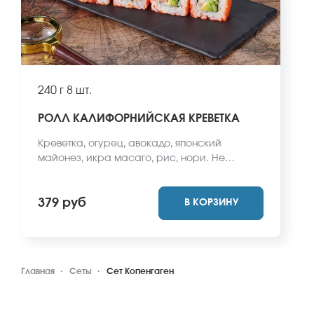
240 г
8 шт.
РОЛЛ КАЛИФОРНИЙСКАЯ КРЕВЕТКА
Креветка, огурец, авокадо, японский
майонез, икра масаго, рис, нори. Не
забудьте заказать имбирь, васаби и соевый
соус. Они не входят в стоимость заказа.
379 руб
В КОРЗИНУ
*Внешний вид блюда может отличаться от
фото на сайте.
Главная
Сеты
Сет Копенгаген