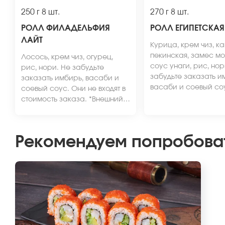
250 г
8 шт.
270 г
8 шт.
РОЛЛ ФИЛАДЕЛЬФИЯ
РОЛЛ ЕГИПЕТСКАЯ
ЛАЙТ
Курица, крем чиз, к
пекинская, замес мо
Лосось, крем чиз, огурец,
соус унаги, рис, нор
рис, нори. Не забудьте
забудьте заказать и
заказать имбирь, васаби и
васаби и соевый со
соевый соус. Они не входят в
не входят в стоимост
стоимость заказа. *Внешний
*Внешний вид блюда
вид блюда может отличаться
отличаться от фото н
от фото на сайте.
Рекомендуем попробова