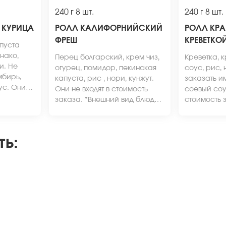
240 г
8 шт.
240 г
8 шт.
 КУРИЦА
РОЛЛ КАЛИФОРНИЙСКИЙ
РОЛЛ КРА
ФРЕШ
КРЕВЕТКО
апуста
нако,
Перец болгарский, крем чиз,
Креветка, к
и. Не
огурец, помидор, пекинская
соус, рис, 
мбирь,
капуста, рис , нори, кунжут.
заказать и
ус. Они
Они не входят в стоимость
соевый соус
ь заказа.
заказа. *Внешний вид блюда
стоимость 
 может
может отличаться от фото на
вид блюда 
а сайте.
сайте.
от фото на 
ть
: