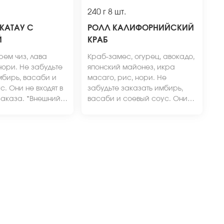
240 г
8 шт.
КАТАУ С
РОЛЛ КАЛИФОРНИЙСКИЙ
Й
КРАБ
рем чиз, лава
Краб-замес, огурец, авокадо,
нори. Не забудьте
японский майонез, икра
мбирь, васаби и
масаго, рис, нори. Не
. Они не входят в
забудьте заказать имбирь,
заказа. *Внешний
васаби и соевый соус. Они
может отличаться
не входят в стоимость заказа.
сайте.
*Внешний вид блюда может
отличаться от фото на сайте.